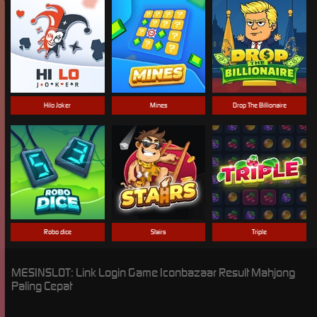
Hilo Joker
Mines
Drop The Billionaire
Robo dice
Stairs
Triple
MESINSLOT: Link Login Game Iconbazaar Result Mahjong
Paling Cepat