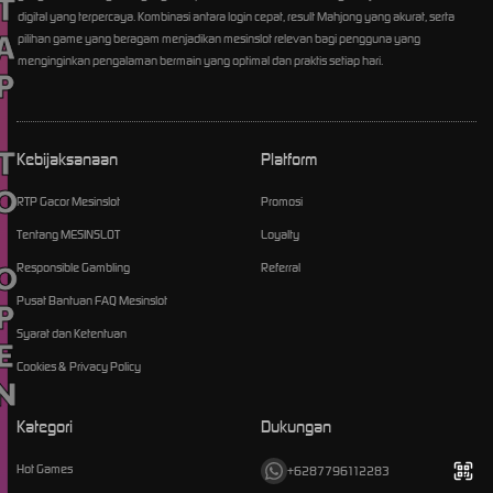
TO OPEN
digital yang terpercaya. Kombinasi antara login cepat, result Mahjong yang akurat, serta
pilihan game yang beragam menjadikan mesinslot relevan bagi pengguna yang
menginginkan pengalaman bermain yang optimal dan praktis setiap hari.
Kebijaksanaan
Platform
RTP Gacor Mesinslot
Promosi
Tentang MESINSLOT
Loyalty
Responsible Gambling
Referral
Pusat Bantuan FAQ Mesinslot
Syarat dan Ketentuan
Cookies & Privacy Policy
Kategori
Dukungan
Hot Games
+6287796112283