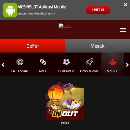
×
MESINSLOT Aplikasi Mobile
UNDUH
Jangan tampilkan lagi hari ini
Daftar
Masuk
S
LIVE CASINO
RACE
OLAHRAGA
CRASH GAME
ARCADE
InOut