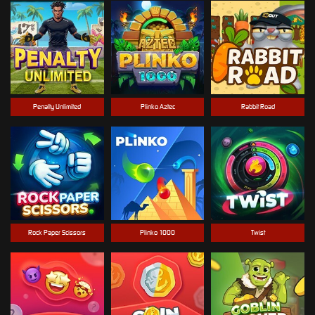
Penalty Unlimited
Plinko Aztec
Rabbit Road
Rock Paper Scissors
Plinko 1000
Twist