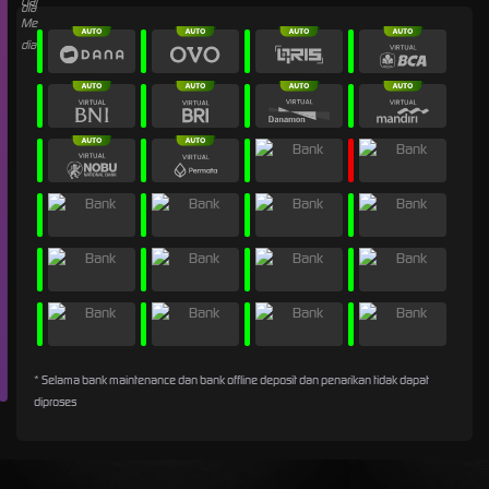
* Selama bank maintenance dan bank offline deposit dan penarikan tidak dapat
diproses