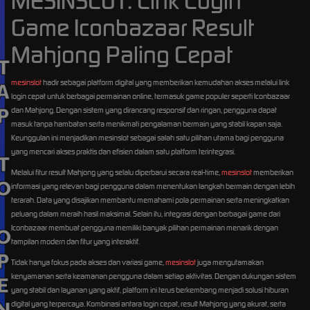
MESINSLOT: Link Login
Game Iconbazaar Result
Mahjong Paling Cepat
TO OPEN
mesinslot
hadir sebagai platform digital yang memberikan kemudahan akses melalui link
login cepat untuk berbagai permainan online, termasuk game populer seperti Iconbazaar
dan Mahjong. Dengan sistem yang dirancang responsif dan ringan, pengguna dapat
masuk tanpa hambatan serta menikmati pengalaman bermain yang stabil kapan saja.
Keunggulan ini menjadikan mesinslot sebagai salah satu pilihan utama bagi pengguna
yang mencari akses praktis dan efisien dalam satu platform terintegrasi.
Melalui fitur result Mahjong yang selalu diperbarui secara real-time,
mesinslot
memberikan
informasi yang relevan bagi pengguna dalam menentukan langkah bermain dengan lebih
terarah. Data yang disajikan membantu memahami pola permainan serta meningkatkan
peluang dalam meraih hasil maksimal. Selain itu, integrasi dengan berbagai game dari
Iconbazaar membuat pengguna memiliki banyak pilihan permainan menarik dengan
tampilan modern dan fitur yang interaktif.
Tidak hanya fokus pada akses dan variasi game,
mesinslot
juga mengutamakan
kenyamanan serta keamanan pengguna dalam setiap aktivitas. Dengan dukungan sistem
yang stabil dan layanan yang aktif, platform ini terus berkembang menjadi solusi hiburan
digital yang terpercaya. Kombinasi antara login cepat, result Mahjong yang akurat, serta