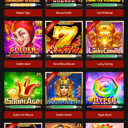
RTP
87%
RTP
94%
RTP
95%
Master Tiger
Bonus Hunter
God Of Martial
RTP
83%
RTP
85%
RTP
95%
Golden Joker
SevenSevenSeven
Lucky Coming
RTP
95%
RTP
91%
RTP
81%
Super Ace Deluxe
Golden Queen
Hyper Burst