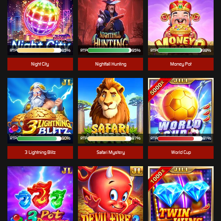
RTP
85%
RTP
95%
RTP
98%
Night City
Nightfall Hunting
Money Pot
RTP
90%
RTP
87%
RTP
81%
3 Lightning Blitz
Safari Mystery
World Cup