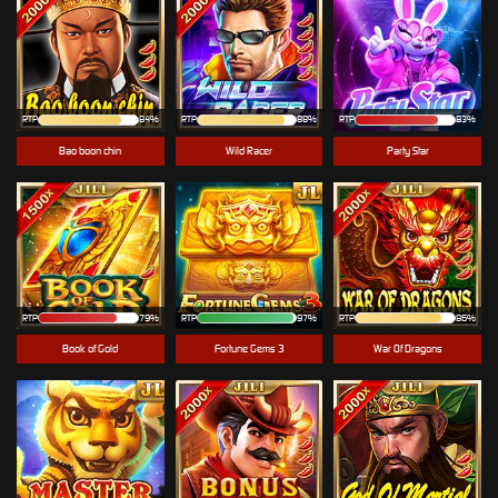
RTP
84%
RTP
88%
RTP
83%
Bao boon chin
Wild Racer
Party Star
RTP
79%
RTP
97%
RTP
86%
Book of Gold
Fortune Gems 3
War Of Dragons