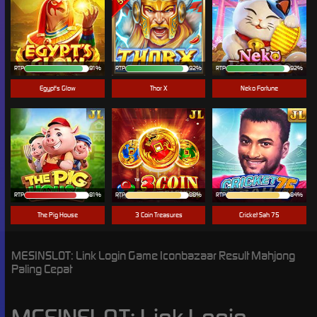
RTP
91%
RTP
92%
RTP
92%
Egypt's Glow
Thor X
Neko Fortune
RTP
81%
RTP
88%
RTP
84%
The Pig House
3 Coin Treasures
Cricket Sah 75
MESINSLOT: Link Login Game Iconbazaar Result Mahjong
Paling Cepat