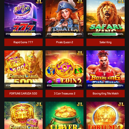
RTP
86%
RTP
89%
RTP
93%
Rapid Gems 777
Pirate Queen 2
Safari King
RTP
86%
RTP
92%
RTP
88%
FORTUNE GARUDA 500
3 Coin Treasures 2
Boxing King Title Match