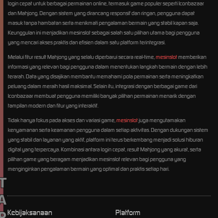
login cepat untuk berbagai permainan online, termasuk game populer seperti Iconbazaar
dan Mahjong. Dengan sistem yang dirancang responsif dan ringan, pengguna dapat
masuk tanpa hambatan serta menikmati pengalaman bermain yang stabil kapan saja.
Keunggulan ini menjadikan mesinslot sebagai salah satu pilihan utama bagi pengguna
yang mencari akses praktis dan efisien dalam satu platform terintegrasi.
Melalui fitur result Mahjong yang selalu diperbarui secara real-time,
mesinslot
memberikan
informasi yang relevan bagi pengguna dalam menentukan langkah bermain dengan lebih
terarah. Data yang disajikan membantu memahami pola permainan serta meningkatkan
peluang dalam meraih hasil maksimal. Selain itu, integrasi dengan berbagai game dari
Iconbazaar membuat pengguna memiliki banyak pilihan permainan menarik dengan
tampilan modern dan fitur yang interaktif.
Tidak hanya fokus pada akses dan variasi game,
mesinslot
juga mengutamakan
kenyamanan serta keamanan pengguna dalam setiap aktivitas. Dengan dukungan sistem
yang stabil dan layanan yang aktif, platform ini terus berkembang menjadi solusi hiburan
digital yang terpercaya. Kombinasi antara login cepat, result Mahjong yang akurat, serta
pilihan game yang beragam menjadikan mesinslot relevan bagi pengguna yang
menginginkan pengalaman bermain yang optimal dan praktis setiap hari.
Kebijaksanaan
Platform