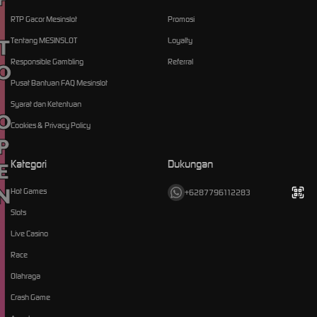
TO OPEN
RTP Gacor Mesinslot
Promosi
Tentang MESINSLOT
Loyalty
Responsible Gambling
Referral
Pusat Bantuan FAQ Mesinslot
Syarat dan Ketentuan
Cookies & Privacy Policy
Kategori
Dukungan
Hot Games
+6287796112283
Slots
Live Casino
Race
Olahraga
Crash Game