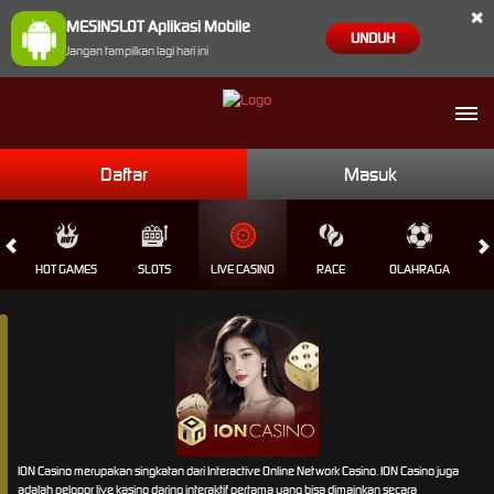
×
MESINSLOT Aplikasi Mobile
UNDUH
Jangan tampilkan lagi hari ini
Daftar
Masuk
HOT GAMES
SLOTS
LIVE CASINO
RACE
OLAHRAGA
CRA
ION Casino merupakan singkatan dari Interactive Online Network Casino. ION Casino juga
adalah pelopor live kasino daring interaktif pertama yang bisa dimainkan secara