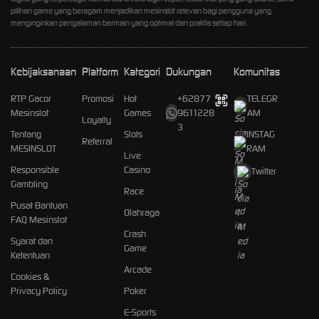
pilihan game yang beragam menjadikan mesinslot relevan bagi pengguna yang
menginginkan pengalaman bermain yang optimal dan praktis setiap hari.
Kebijaksanaan
Platform
Kategori
Dukungan
Komunitas
RTP Gacor
Promosi
Hot
+62877
TELEGR
Mesinslot
Games
9611228
AM
Loyalty
3
Tentang
Slots
INSTAG
Referral
MESINSLOT
RAM
Live
Responsible
Casino
Twitter
Gambling
Race
Pusat Bantuan
Olahraga
FAQ Mesinslot
Crash
Syarat dan
Game
Ketentuan
Arcade
Cookies &
Privacy Policy
Poker
E-Sports