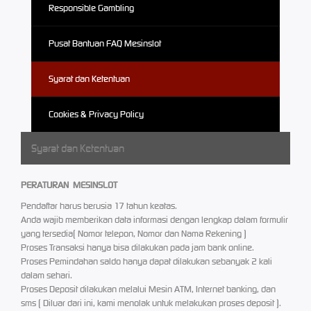
Responsible Gambling
Pusat Bantuan FAQ Mesinslot
Syarat dan Ketentuan
Cookies & Privacy Policy
Syarat dan Ketentuan
PERATURAN MESINSLOT
Pendaftar harus berusia 17 tahun keatas.
Anda wajib memberikan data informasi dengan lengkap dalam formulir
yang tersedia( Nomor telepon, Nomor dan Nama Rekening )
Proses Transaksi hanya bisa dilakukan pada jam bank online.
Proses Pemindahan saldo hanya dapat dilakukan sebanyak 2 kali
dalam sehari.
Proses Deposit dilakukan melalui Mesin ATM, Internet banking, dan
sms ( Diluar dari ini, kami menolak untuk melakukan proses deposit ).