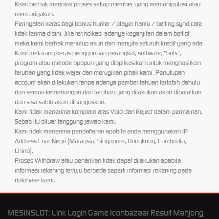
Kami berhak menolak proses setiap member yang memanipulasi atau
mencurigakan.
Peringatan keras bagi bonus hunter / player hantu / betting syndicate
tidak terima disini. Jika terindikasi adanya keganjilan dalam betlist
maka kami berhak menutup akun dan menyita seluruh kredit yang ada
Kami melarang keras penggunaan perangkat, software, "bots",
program atau metode apapun yang diaplikasikan untuk menghasilkan
taruhan yang tidak wajar dan merugikan pihak kami. Penutupan
account akan dilakukan tanpa adanya pemberitahuan terlebih dahulu
dan semua kemenangan dari taruhan yang dilakukan akan dibatalkan
dan sisa saldo akan dihanguskan.
Kami tidak menerima komplain atas Void dan Reject dalam permainan,
Sebab itu diluar tanggung jawab kami.
Kami tidak menerima pendaftaran apabila anda menggunakan IP
Address Luar Negri (Malaysia, Singapore, Hongkong, Cambodia,
China).
Proses Withdraw atau penarikan tidak dapat dilakukan apabila
informasi rekening tertuju berbeda seperti informasi rekening pada
database kami.
MESINSLOT: Link Login Game Iconbazaar Result Mahjong