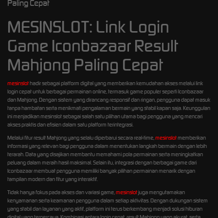
Paling Cepat
MESINSLOT: Link Login
Game Iconbazaar Result
Mahjong Paling Cepat
mesinslot
hadir sebagai platform digital yang memberikan kemudahan akses melalui link
login cepat untuk berbagai permainan online, termasuk game populer seperti Iconbazaar
dan Mahjong. Dengan sistem yang dirancang responsif dan ringan, pengguna dapat masuk
tanpa hambatan serta menikmati pengalaman bermain yang stabil kapan saja. Keunggulan
ini menjadikan mesinslot sebagai salah satu pilihan utama bagi pengguna yang mencari
akses praktis dan efisien dalam satu platform terintegrasi.
Melalui fitur result Mahjong yang selalu diperbarui secara real-time,
mesinslot
memberikan
informasi yang relevan bagi pengguna dalam menentukan langkah bermain dengan lebih
terarah. Data yang disajikan membantu memahami pola permainan serta meningkatkan
peluang dalam meraih hasil maksimal. Selain itu, integrasi dengan berbagai game dari
Iconbazaar membuat pengguna memiliki banyak pilihan permainan menarik dengan
tampilan modern dan fitur yang interaktif.
Tidak hanya fokus pada akses dan variasi game,
mesinslot
juga mengutamakan
kenyamanan serta keamanan pengguna dalam setiap aktivitas. Dengan dukungan sistem
yang stabil dan layanan yang aktif, platform ini terus berkembang menjadi solusi hiburan
digital yang terpercaya. Kombinasi antara login cepat, result Mahjong yang akurat, serta