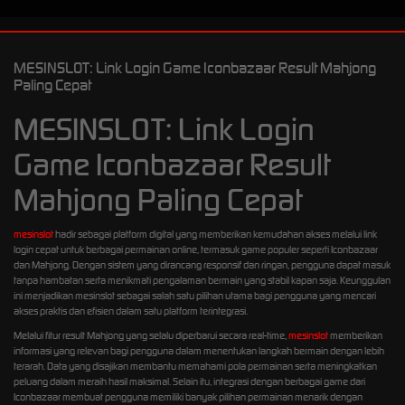
MESINSLOT: Link Login Game Iconbazaar Result Mahjong
Paling Cepat
MESINSLOT: Link Login
Game Iconbazaar Result
Mahjong Paling Cepat
mesinslot
hadir sebagai platform digital yang memberikan kemudahan akses melalui link
login cepat untuk berbagai permainan online, termasuk game populer seperti Iconbazaar
dan Mahjong. Dengan sistem yang dirancang responsif dan ringan, pengguna dapat masuk
tanpa hambatan serta menikmati pengalaman bermain yang stabil kapan saja. Keunggulan
ini menjadikan mesinslot sebagai salah satu pilihan utama bagi pengguna yang mencari
akses praktis dan efisien dalam satu platform terintegrasi.
Melalui fitur result Mahjong yang selalu diperbarui secara real-time,
mesinslot
memberikan
informasi yang relevan bagi pengguna dalam menentukan langkah bermain dengan lebih
terarah. Data yang disajikan membantu memahami pola permainan serta meningkatkan
peluang dalam meraih hasil maksimal. Selain itu, integrasi dengan berbagai game dari
Iconbazaar membuat pengguna memiliki banyak pilihan permainan menarik dengan