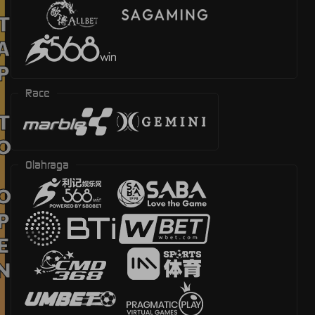
TO OPEN
Race
Olahraga